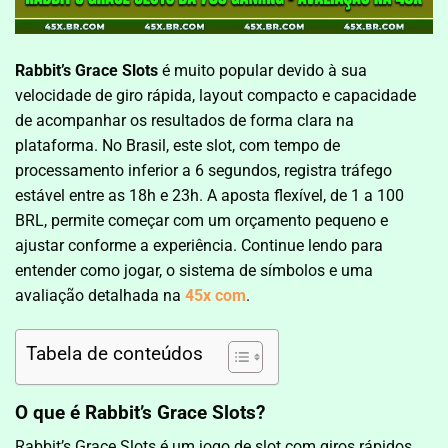
Rabbit’s Grace Slots
é muito popular devido à sua
velocidade de giro rápida, layout compacto e capacidade
de acompanhar os resultados de forma clara na
plataforma. No Brasil, este slot, com tempo de
processamento inferior a 6 segundos, registra tráfego
estável entre as 18h e 23h. A aposta flexível, de 1 a 100
BRL, permite começar com um orçamento pequeno e
ajustar conforme a experiência. Continue lendo para
entender como jogar, o sistema de símbolos e uma
avaliação detalhada na
45x com
.
Tabela de conteúdos
O que é Rabbit’s Grace Slots?
Rabbit’s Grace Slots é um jogo de slot com giros rápidos,