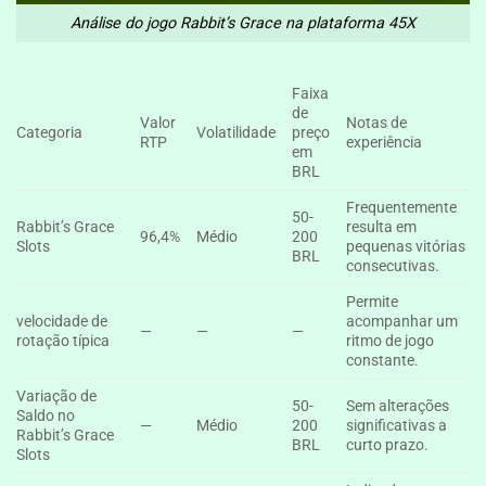
Análise do jogo Rabbit’s Grace na plataforma 45X
Faixa
de
Valor
Notas de
Categoria
Volatilidade
preço
RTP
experiência
em
BRL
Frequentemente
50-
Rabbit’s Grace
resulta em
96,4%
Médio
200
Slots
pequenas vitórias
BRL
consecutivas.
Permite
velocidade de
acompanhar um
—
—
—
rotação típica
ritmo de jogo
constante.
Variação de
50-
Sem alterações
Saldo no
—
Médio
200
significativas a
Rabbit’s Grace
BRL
curto prazo.
Slots