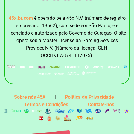
45x.br.com
é operado pela 45x N.V. (número de registro
empresarial 18662), com sede em São Paulo, e é
licenciado e autorizado pelo Governo de Curaçao. O site
opera sob a Master License da Gaming Services
Provider, N.V. (Número da licença: GLH-
OCCHKTW0741117025).
Sobre nós 45X
|
Política de Privacidade
|
Termos e Condições
|
Contate-nos