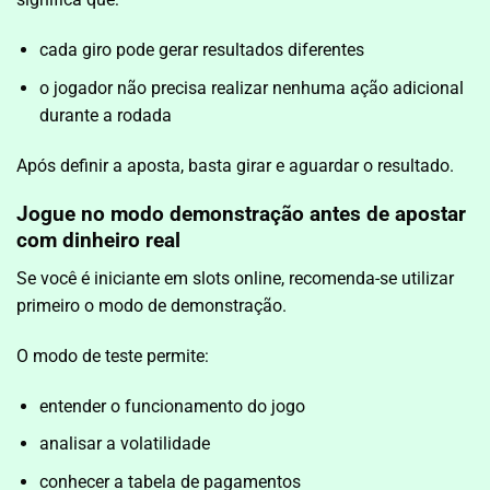
cada giro pode gerar resultados diferentes
o jogador não precisa realizar nenhuma ação adicional
durante a rodada
Após definir a aposta, basta girar e aguardar o resultado.
Jogue no modo demonstração antes de apostar
com dinheiro real
Se você é iniciante em slots online, recomenda-se utilizar
primeiro o modo de demonstração.
O modo de teste permite:
entender o funcionamento do jogo
analisar a volatilidade
conhecer a tabela de pagamentos