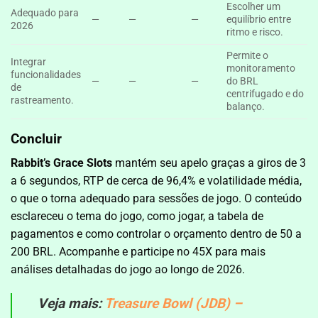
Escolher um
Adequado para
—
—
—
equilíbrio entre
2026
ritmo e risco.
Permite o
Integrar
monitoramento
funcionalidades
—
—
—
do BRL
de
centrifugado e do
rastreamento.
balanço.
Concluir
Rabbit’s Grace Slots
mantém seu apelo graças a giros de 3
a 6 segundos, RTP de cerca de 96,4% e volatilidade média,
o que o torna adequado para sessões de jogo. O conteúdo
esclareceu o tema do jogo, como jogar, a tabela de
pagamentos e como controlar o orçamento dentro de 50 a
200 BRL. Acompanhe e participe no 45X para mais
análises detalhadas do jogo ao longo de 2026.
Veja mais:
Treasure Bowl (JDB) –