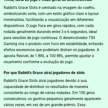
Rabbit’s Grace Slots é centrado na imagem do coelho,
simbolizando sorte, com um estilo gráfico claro e layout
minimalista, facilitando a visualização em diferentes
dispositivos. O jogo foca em giros rápidos, com cada
rodada geralmente durando entre 3 e 6 segundos, ideal
para sessões de jogo contínuas. O desenvolvedor 759
Gaming cria o produto com foco em estabilidade, evitando
efeitos excessivos que poderiam distrair os jogadores. A
aposta flexível, de 1 BRL a 100 BRL, permite ajustar o
orçamento conforme a evolução do jogo.
Por que Rabbit’s Grace atrai jogadores de slots
Rabbit’s Grace Slots atrai jogadores devido à sua
capacidade de distribuir os resultados de maneira
consistente ao longo de várias rodadas. Em 100 giros
consecutivos, os ganhos pequenos geralmente aparecem
várias vezes, em vez de um grande prêmio. Essa