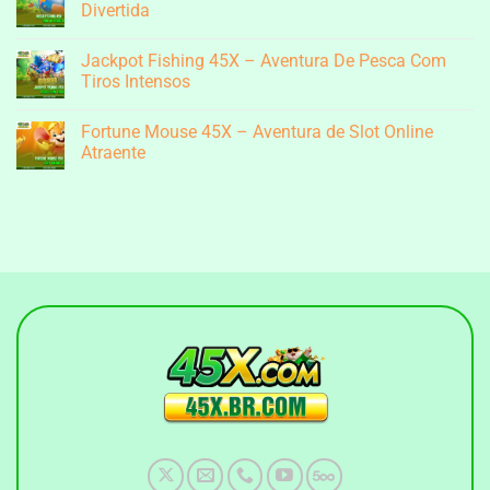
A
Ocean
Divertida
Emocionante
King
Aventura
Jackpot
Nenhum
de
45X
comentário
Jackpot Fishing 45X – Aventura De Pesca Com
Mineração
–
em
Jogo
Mega
Tiros Intensos
de
Fishing
Pesca
45X
Nenhum
Emocionante
–
comentário
Fortune Mouse 45X – Aventura de Slot Online
Aventura
em
De
Jackpot
Atraente
Tiro
Fishing
Ao
45X
Nenhum
Peixe
–
comentário
Divertida
Aventura
em
De
Fortune
Pesca
Mouse
Com
45X
Tiros
–
Intensos
Aventura
de
Slot
Online
Atraente