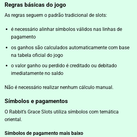
Regras básicas do jogo
As regras seguem o padrão tradicional de slots:
é necessário alinhar símbolos válidos nas linhas de
pagamento
os ganhos são calculados automaticamente com base
na tabela oficial do jogo
o valor ganho ou perdido é creditado ou debitado
imediatamente no saldo
Não é necessário realizar nenhum cálculo manual.
Símbolos e pagamentos
O Rabbit’s Grace Slots utiliza símbolos com temática
oriental.
Símbolos de pagamento mais baixo