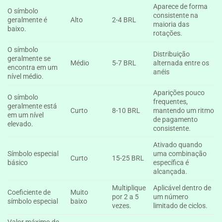
Aparece de forma
O símbolo
consistente na
geralmente é
Alto
2-4 BRL
maioria das
baixo.
rotações.
O símbolo
Distribuição
geralmente se
Médio
5-7 BRL
alternada entre os
encontra em um
anéis
nível médio.
Aparições pouco
O símbolo
frequentes,
geralmente está
Curto
8-10 BRL
mantendo um ritmo
em um nível
de pagamento
elevado.
consistente.
Ativado quando
Símbolo especial
uma combinação
Curto
15-25 BRL
básico
específica é
alcançada.
Multiplique
Aplicável dentro de
Coeficiente de
Muito
por 2 a 5
um número
símbolo especial
baixo
vezes.
limitado de ciclos.