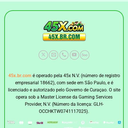
Intensos
Aventura
de
Slot
Online
Atraente
45x.br.com
é operado pela 45x N.V. (número de registro
empresarial 18662), com sede em São Paulo, e é
licenciado e autorizado pelo Governo de Curaçao. O site
opera sob a Master License da Gaming Services
Provider, N.V. (Número da licença: GLH-
OCCHKTW0741117025).