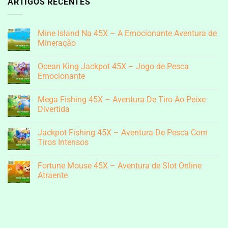
ARTIGOS RECENTES
Mine Island Na 45X – A Emocionante Aventura de
Mineração
Nenhum
comentário
Ocean King Jackpot 45X – Jogo de Pesca
em
Mine
Emocionante
Island
Na
Nenhum
45X
comentário
Mega Fishing 45X – Aventura De Tiro Ao Peixe
–
em
A
Ocean
Divertida
Emocionante
King
Aventura
Jackpot
Nenhum
de
45X
comentário
Jackpot Fishing 45X – Aventura De Pesca Com
Mineração
–
em
Jogo
Mega
Tiros Intensos
de
Fishing
Pesca
45X
Nenhum
Emocionante
–
comentário
Fortune Mouse 45X – Aventura de Slot Online
Aventura
em
De
Jackpot
Atraente
Tiro
Fishing
Ao
45X
Nenhum
Peixe
–
comentário
Divertida
Aventura
em
De
Fortune
Pesca
Mouse
Com
45X
Tiros
–