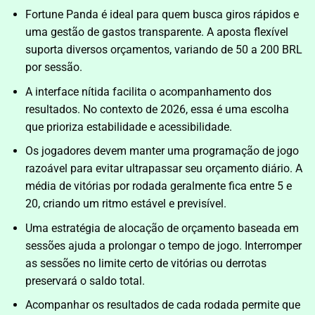
Fortune Panda é ideal para quem busca giros rápidos e
uma gestão de gastos transparente. A aposta flexível
suporta diversos orçamentos, variando de 50 a 200 BRL
por sessão.
A interface nítida facilita o acompanhamento dos
resultados. No contexto de 2026, essa é uma escolha
que prioriza estabilidade e acessibilidade.
Os jogadores devem manter uma programação de jogo
razoável para evitar ultrapassar seu orçamento diário. A
média de vitórias por rodada geralmente fica entre 5 e
20, criando um ritmo estável e previsível.
Uma estratégia de alocação de orçamento baseada em
sessões ajuda a prolongar o tempo de jogo. Interromper
as sessões no limite certo de vitórias ou derrotas
preservará o saldo total.
Acompanhar os resultados de cada rodada permite que