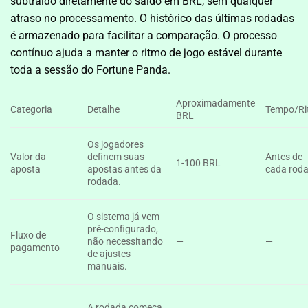
subtraído diretamente do saldo em BRL, sem qualquer
atraso no processamento. O histórico das últimas rodadas
é armazenado para facilitar a comparação. O processo
contínuo ajuda a manter o ritmo de jogo estável durante
toda a sessão do Fortune Panda.
Aproximadamente
Categoria
Detalhe
Tempo/R
BRL
Os jogadores
Valor da
definem suas
Antes de
1-100 BRL
aposta
apostas antes da
cada rod
rodada.
O sistema já vem
pré-configurado,
Fluxo de
não necessitando
—
—
pagamento
de ajustes
manuais.
A rodada começa