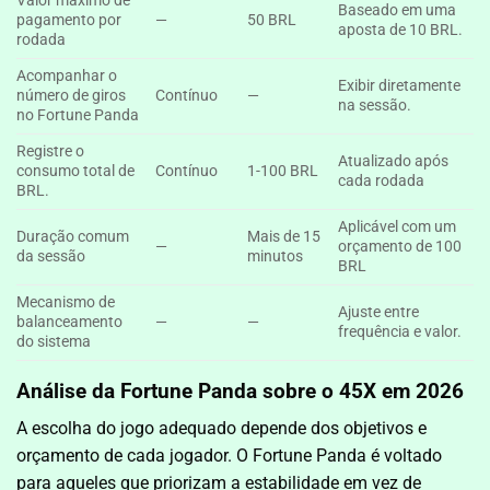
Valor máximo de
Baseado em uma
pagamento por
—
50 BRL
aposta de 10 BRL.
rodada
Acompanhar o
Exibir diretamente
número de giros
Contínuo
—
na sessão.
no Fortune Panda
Registre o
Atualizado após
consumo total de
Contínuo
1-100 BRL
cada rodada
BRL.
Aplicável com um
Duração comum
Mais de 15
—
orçamento de 100
da sessão
minutos
BRL
Mecanismo de
Ajuste entre
balanceamento
—
—
frequência e valor.
do sistema
Análise da Fortune Panda sobre o 45X em 2026
A escolha do jogo adequado depende dos objetivos e
orçamento de cada jogador. O Fortune Panda é voltado
para aqueles que priorizam a estabilidade em vez de