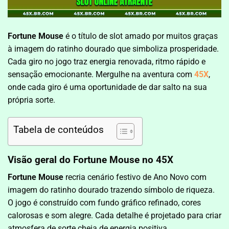
Fortune Mouse
é o título de slot amado por muitos graças
à imagem do ratinho dourado que simboliza prosperidade.
Cada giro no jogo traz energia renovada, ritmo rápido e
sensação emocionante. Mergulhe na aventura com
45X
,
onde cada giro é uma oportunidade de dar salto na sua
própria sorte.
Tabela de conteúdos
Visão geral do Fortune Mouse no 45X
Fortune Mouse
recria cenário festivo de Ano Novo com
imagem do ratinho dourado trazendo símbolo de riqueza.
O jogo é construído com fundo gráfico refinado, cores
calorosas e som alegre. Cada detalhe é projetado para criar
atmosfera de sorte cheia de energia positiva.