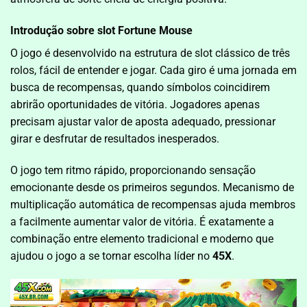
Introdução sobre slot Fortune Mouse
O jogo é desenvolvido na estrutura de slot clássico de três
rolos, fácil de entender e jogar. Cada giro é uma jornada em
busca de recompensas, quando símbolos coincidirem
abrirão oportunidades de vitória. Jogadores apenas
precisam ajustar valor de aposta adequado, pressionar
girar e desfrutar de resultados inesperados.
O jogo tem ritmo rápido, proporcionando sensação
emocionante desde os primeiros segundos. Mecanismo de
multiplicação automática de recompensas ajuda membros
a facilmente aumentar valor de vitória. É exatamente a
combinação entre elemento tradicional e moderno que
ajudou o jogo a se tornar escolha líder no
45X
.