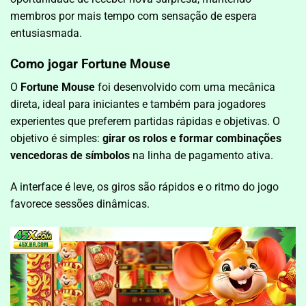
membros por mais tempo com sensação de espera
entusiasmada.
Como jogar Fortune Mouse
O
Fortune Mouse
foi desenvolvido com uma mecânica
direta, ideal para iniciantes e também para jogadores
experientes que preferem partidas rápidas e objetivas. O
objetivo é simples:
girar os rolos e formar combinações
vencedoras de símbolos
na linha de pagamento ativa.
A interface é leve, os giros são rápidos e o ritmo do jogo
favorece sessões dinâmicas.