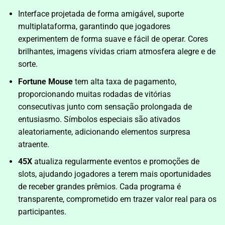
Interface projetada de forma amigável, suporte
multiplataforma, garantindo que jogadores
experimentem de forma suave e fácil de operar. Cores
brilhantes, imagens vívidas criam atmosfera alegre e de
sorte.
Fortune Mouse
tem alta taxa de pagamento,
proporcionando muitas rodadas de vitórias
consecutivas junto com sensação prolongada de
entusiasmo. Símbolos especiais são ativados
aleatoriamente, adicionando elementos surpresa
atraente.
45X
atualiza regularmente eventos e promoções de
slots, ajudando jogadores a terem mais oportunidades
de receber grandes prêmios. Cada programa é
transparente, comprometido em trazer valor real para os
participantes.