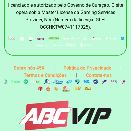
licenciado e autorizado pelo Governo de Curaçao. O site
opera sob a Master License da Gaming Services
Provider, N.V. (Número da licença: GLH-
OCCHKTW0741117025).
Sobre nós 45X
|
Política de Privacidade
|
Termos e Condições
|
Contate-nos