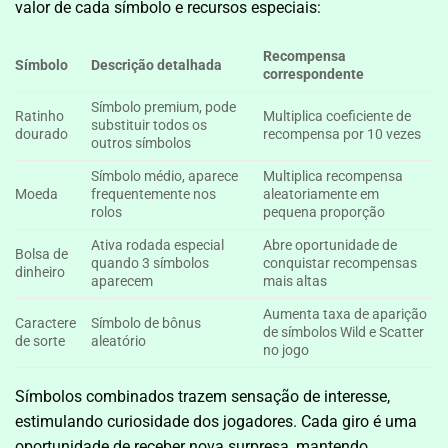
valor de cada símbolo e recursos especiais:
Recompensa
Símbolo
Descrição detalhada
correspondente
Símbolo premium, pode
Ratinho
Multiplica coeficiente de
substituir todos os
dourado
recompensa por 10 vezes
outros símbolos
Símbolo médio, aparece
Multiplica recompensa
Moeda
frequentemente nos
aleatoriamente em
rolos
pequena proporção
Ativa rodada especial
Abre oportunidade de
Bolsa de
quando 3 símbolos
conquistar recompensas
dinheiro
aparecem
mais altas
Aumenta taxa de aparição
Caractere
Símbolo de bônus
de símbolos Wild e Scatter
de sorte
aleatório
no jogo
Símbolos combinados trazem sensação de interesse,
estimulando curiosidade dos jogadores. Cada giro é uma
oportunidade de receber nova surpresa, mantendo