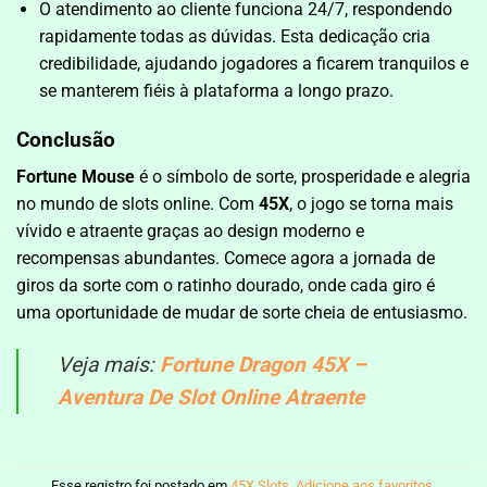
O atendimento ao cliente funciona 24/7, respondendo
rapidamente todas as dúvidas. Esta dedicação cria
credibilidade, ajudando jogadores a ficarem tranquilos e
se manterem fiéis à plataforma a longo prazo.
Conclusão
Fortune Mouse
é o símbolo de sorte, prosperidade e alegria
no mundo de slots online. Com
45X
, o jogo se torna mais
vívido e atraente graças ao design moderno e
recompensas abundantes. Comece agora a jornada de
giros da sorte com o ratinho dourado, onde cada giro é
uma oportunidade de mudar de sorte cheia de entusiasmo.
Veja mais:
Fortune Dragon 45X –
Aventura De Slot Online Atraente
Esse registro foi postado em
45X Slots
.
Adicione aos favoritos
.