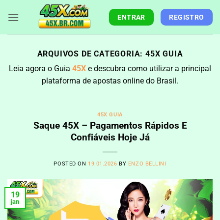
Skip
to
ENTRAR
REGISTRO
content
ARQUIVOS DE CATEGORIA:
45X GUIA
Leia agora o Guia
45X
e descubra como utilizar a principal
plataforma de apostas online do Brasil.
45X GUIA
Saque 45X – Pagamentos Rápidos E
Confiáveis Hoje Já
POSTED ON
19.01.2026
BY
ENZO BELLINI
19
jan