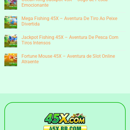
Mine
Emocionante
Island
Na
Nenhum
45X
comentário
Mega Fishing 45X – Aventura De Tiro Ao Peixe
–
em
A
Ocean
Divertida
Emocionante
King
Aventura
Jackpot
Nenhum
de
45X
comentário
Jackpot Fishing 45X – Aventura De Pesca Com
Mineração
–
em
Jogo
Mega
Tiros Intensos
de
Fishing
Pesca
45X
Nenhum
Emocionante
–
comentário
Fortune Mouse 45X – Aventura de Slot Online
Aventura
em
De
Jackpot
Atraente
Tiro
Fishing
Ao
45X
Nenhum
Peixe
–
comentário
Divertida
Aventura
em
De
Fortune
Pesca
Mouse
Com
45X
Tiros
–
Intensos
Aventura
de
Slot
Online
Atraente