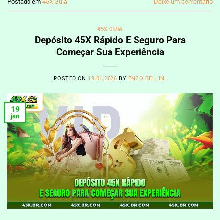
Postado em
45X Guia
Deixe um comentário
45X GUIA
Depósito 45X Rápido E Seguro Para
Começar Sua Experiência
POSTED ON
19.01.2026
BY
ENZO BELLINI
19
jan