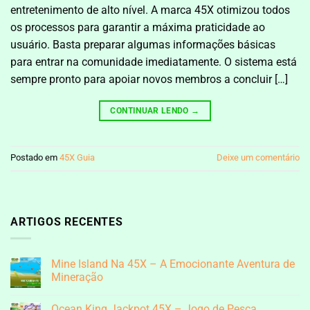
entretenimento de alto nível. A marca 45X otimizou todos
os processos para garantir a máxima praticidade ao
usuário. Basta preparar algumas informações básicas
para entrar na comunidade imediatamente. O sistema está
sempre pronto para apoiar novos membros a concluir […]
CONTINUAR LENDO
→
Postado em
45X Guia
Deixe um comentário
ARTIGOS RECENTES
Mine Island Na 45X – A Emocionante Aventura de
Mineração
Nenhum
comentário
Ocean King Jackpot 45X – Jogo de Pesca
em