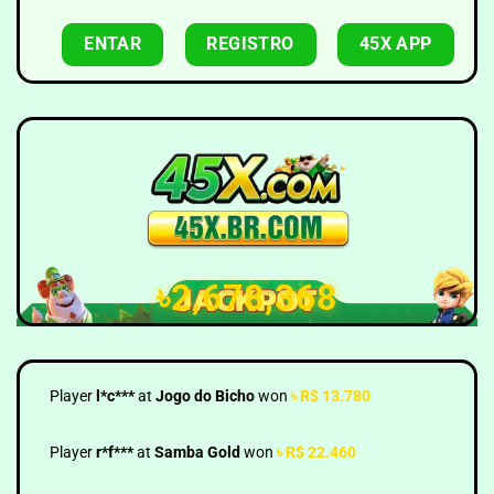
ENTAR
REGISTRO
45X APP
৳3,180,562
Player
l*c***
at
Jogo do Bicho
won
৳ R$ 13.780
Player
r*f***
at
Samba Gold
won
৳ R$ 22.460