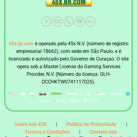
avaliam o algoritmo do Gerador de Números
Aleatórios (RNG), garantindo que os resultados do
jogo não sejam sujeitos a qualquer interferência. O
processo de auditoria é realizado periodicamente, a
cada seis meses.
45x.br.com
é operado pela 45x N.V. (número de registro
45X .com
de segurança de dados utiliza criptografia
empresarial 18662), com sede em São Paulo, e é
SSL de 256 bits, integra um firewall multicamadas e
licenciado e autorizado pelo Governo de Curaçao. O site
autenticação de dois fatores. Todas as transações
opera sob a Master License da Gaming Services
PIX e USDT são protegidas de acordo com os
Provider, N.V. (Número da licença: GLH-
padrões PCI DSS, garantindo que as informações
OCCHKTW0741117025).
financeiras estejam sempre sob rigoroso controle.
Paralelamente à verificação técnica, 45X segue
rigorosamente os padrões de Jogo Responsável
estabelecidos pela BeGambleAware e pela GamCare.
Os mecanismos de auto-limitação de gastos são
Sobre nós 45X
|
Política de Privacidade
|
integrados diretamente à conta do usuário, ajudando
Termos e Condições
|
Contate-nos
a controlar o comportamento de apostas de forma