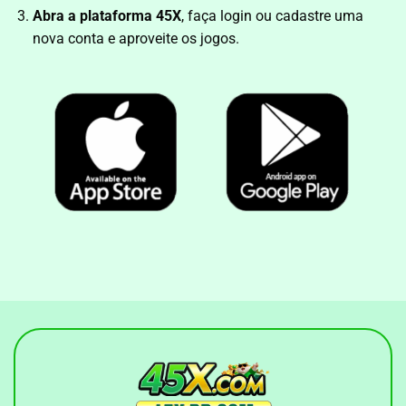
Abra a plataforma 45X
, faça login ou cadastre uma
nova conta e aproveite os jogos.
45X é a marca número um de cassino online no Brasil
Licença de operação e normas de
segurança da 45X
Um sólido arcabouço legal é fator essencial para
manter a reputação da plataforma no mercado
brasileiro. 45X possui licença europeia de apostas
emitida pela Malta Gaming Authority, além de
certificação da Curaçao eGaming, garantindo sua
atuação em âmbito internacional.
Os padrões operacionais são auditados pela BMM
Testlabs e pela iTech Labs. Essas duas organizações