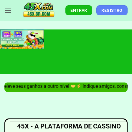
Skip
to
ENTRAR
REGISTRO
content
seus ganhos a outro nível
Indique amigos, construa sua r
45X - A PLATAFORMA DE CASSINO