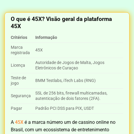
O que é 45X? Visão geral da plataforma
45X
Critérios
Informação
Marca
45X
registrada
Autoridade de Jogos de Malta, Jogos
Licença
Eletrônicos de Curaçao
Teste de
BMM Testlabs, iTech Labs (RNG)
jogo
SSL de 256 bits, firewall multicamadas,
Segurança
autenticação de dois fatores (2FA).
Pagar
Padrão PCI DSS para PIX, USDT
A
45X
é a marca número um de cassino online no
Brasil, com um ecossistema de entretenimento