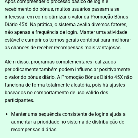
Após compreender o processo básico de login e
recebimento do bônus, muitos usuários passam a se
interessar em como otimizar o valor da Promoção Bônus
Diário 45X. Na prática, o sistema avalia diversos fatores,
não apenas a frequência de login. Manter uma atividade
estável e cumprir os termos gerais contribui para melhorar
as chances de receber recompensas mais vantajosas.
Além disso, programas complementares realizados
periodicamente também podem influenciar positivamente
o valor do bônus diário. A Promoção Bônus Diário 45X não
funciona de forma totalmente aleatória, pois há ajustes
baseados no comportamento de uso válido dos
participantes.
Manter uma sequência consistente de logins ajuda a
aumentar a prioridade no sistema de distribuição de
recompensas diárias.