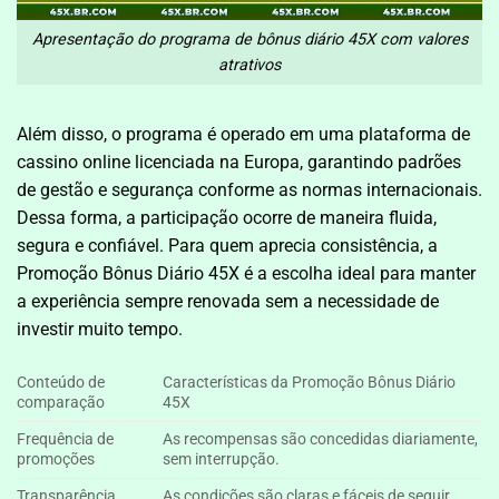
Apresentação do programa de bônus diário 45X com valores
atrativos
Além disso, o programa é operado em uma plataforma de
cassino online licenciada na Europa, garantindo padrões
de gestão e segurança conforme as normas internacionais.
Dessa forma, a participação ocorre de maneira fluida,
segura e confiável. Para quem aprecia consistência, a
Promoção Bônus Diário 45X é a escolha ideal para manter
a experiência sempre renovada sem a necessidade de
investir muito tempo.
Conteúdo de
Características da Promoção Bônus Diário
comparação
45X
Frequência de
As recompensas são concedidas diariamente,
promoções
sem interrupção.
Transparência
As condições são claras e fáceis de seguir.