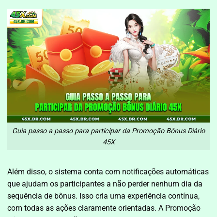
Guia passo a passo para participar da Promoção Bônus Diário
45X
Além disso, o sistema conta com notificações automáticas
que ajudam os participantes a não perder nenhum dia da
sequência de bônus. Isso cria uma experiência contínua,
com todas as ações claramente orientadas. A Promoção