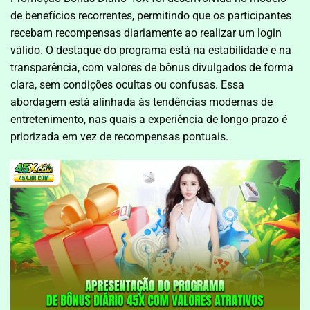
de benefícios recorrentes, permitindo que os participantes
recebam recompensas diariamente ao realizar um login
válido. O destaque do programa está na estabilidade e na
transparência, com valores de bônus divulgados de forma
clara, sem condições ocultas ou confusas. Essa
abordagem está alinhada às tendências modernas de
entretenimento, nas quais a experiência de longo prazo é
priorizada em vez de recompensas pontuais.