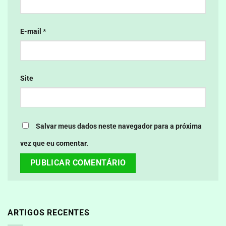
E-mail
*
Site
Salvar meus dados neste navegador para a próxima
vez que eu comentar.
ARTIGOS RECENTES