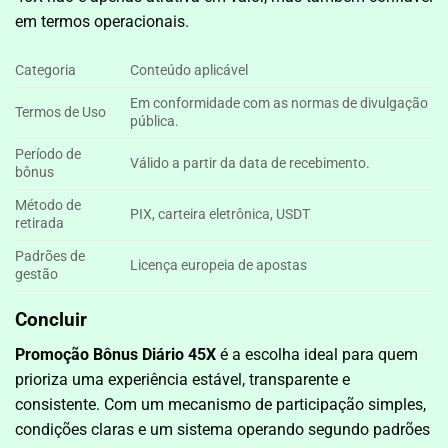
em termos operacionais.
Categoria
Conteúdo aplicável
Em conformidade com as normas de divulgação
Termos de Uso
pública.
Período de
Válido a partir da data de recebimento.
bônus
Método de
PIX, carteira eletrônica, USDT
retirada
Padrões de
Licença europeia de apostas
gestão
Concluir
Promoção Bônus Diário 45X
é a escolha ideal para quem
prioriza uma experiência estável, transparente e
consistente. Com um mecanismo de participação simples,
condições claras e um sistema operando segundo padrões