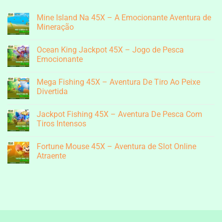
Mine Island Na 45X – A Emocionante Aventura de
Mineração
Nenhum
comentário
Ocean King Jackpot 45X – Jogo de Pesca
em
Mine
Emocionante
Island
Na
Nenhum
45X
comentário
Mega Fishing 45X – Aventura De Tiro Ao Peixe
–
em
A
Ocean
Divertida
Emocionante
King
Aventura
Jackpot
Nenhum
de
45X
comentário
Jackpot Fishing 45X – Aventura De Pesca Com
Mineração
–
em
Jogo
Mega
Tiros Intensos
de
Fishing
Pesca
45X
Nenhum
Emocionante
–
comentário
Fortune Mouse 45X – Aventura de Slot Online
Aventura
em
De
Jackpot
Atraente
Tiro
Fishing
Ao
45X
Nenhum
Peixe
–
comentário
Divertida
Aventura
em
De
Fortune
Pesca
Mouse
Com
45X
Tiros
–
Intensos
Aventura
de