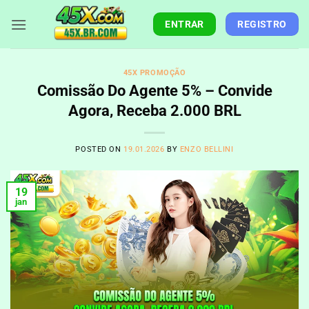
Skip
to
ENTRAR
REGISTRO
content
45X PROMOÇÃO
Comissão Do Agente 5% – Convide
Agora, Receba 2.000 BRL
POSTED ON
19.01.2026
BY
ENZO BELLINI
19
jan