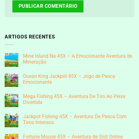
ARTIGOS RECENTES
Mine Island Na 45X – A Emocionante Aventura de
Mineração
Nenhum
comentário
Ocean King Jackpot 45X – Jogo de Pesca
em
Mine
Emocionante
Island
Na
Nenhum
45X
comentário
Mega Fishing 45X – Aventura De Tiro Ao Peixe
–
em
A
Ocean
Divertida
Emocionante
King
Aventura
Jackpot
Nenhum
de
45X
comentário
Jackpot Fishing 45X – Aventura De Pesca Com
Mineração
–
em
Jogo
Mega
Tiros Intensos
de
Fishing
Pesca
45X
Nenhum
Emocionante
–
comentário
Fortune Mouse 45X – Aventura de Slot Online
Aventura
em