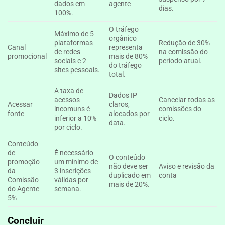
dados em
agente
dias.
100%.
O tráfego
Máximo de 5
orgânico
plataformas
Redução de 30%
Canal
representa
de redes
na comissão do
promocional
mais de 80%
sociais e 2
período atual.
do tráfego
sites pessoais.
total.
A taxa de
Dados IP
acessos
Cancelar todas as
Acessar
claros,
incomuns é
comissões do
fonte
alocados por
inferior a 10%
ciclo.
data.
por ciclo.
Conteúdo
de
É necessário
O conteúdo
promoção
um mínimo de
não deve ser
Aviso e revisão da
da
3 inscrições
duplicado em
conta
Comissão
válidas por
mais de 20%.
do Agente
semana.
5%
Concluir