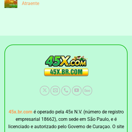
De
Jackpot
Atraente
Tiro
Fishing
Ao
45X
Nenhum
Peixe
–
comentário
Divertida
Aventura
em
De
Fortune
Pesca
Mouse
Com
45X
Tiros
–
Intensos
Aventura
de
Slot
Online
Atraente
45x.br.com
é operado pela 45x N.V. (número de registro
empresarial 18662), com sede em São Paulo, e é
licenciado e autorizado pelo Governo de Curaçao. O site