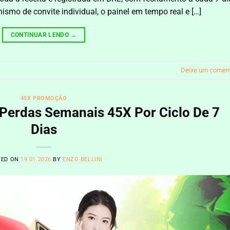
smo de convite individual, o painel em tempo real e […]
CONTINUAR LENDO
→
Deixe um coment
45X PROMOÇÃO
Perdas Semanais 45X Por Ciclo De 7
Dias
TED ON
19.01.2026
BY
ENZO BELLINI