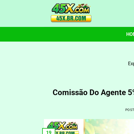
Skip
to
content
HO
Ex
Comissão Do Agente 5
POS
19