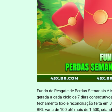
Fundo de Resgate de Perdas Semanais é im
gerada a cada ciclo de 7 dias consecutiv
fechamento fixo e reconciliação feita e
BRL varia de 100 até mais de 1.500, crian