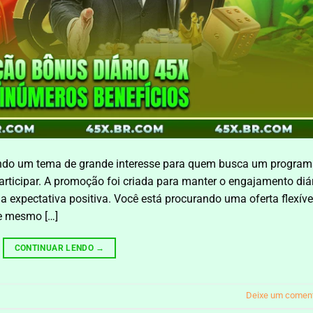
ndo um tema de grande interesse para quem busca um progra
 participar. A promoção foi criada para manter o engajamento diár
a expectativa positiva. Você está procurando uma oferta flexível
e mesmo […]
CONTINUAR LENDO
→
Deixe um coment