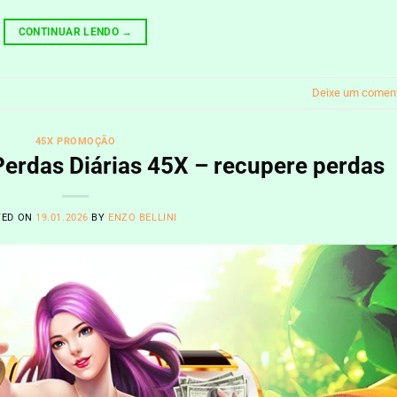
CONTINUAR LENDO
→
Deixe um coment
45X PROMOÇÃO
erdas Diárias 45X – recupere perdas
TED ON
19.01.2026
BY
ENZO BELLINI