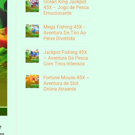
Ocean King Jackpot
em
Mine
45X – Jogo de Pesca
Island
Emocionante
Na
45X
Nenhum
–
comentário
A
Mega Fishing 45X –
em
Emocionante
Ocean
Aventura De Tiro Ao
Aventura
King
de
Peixe Divertida
Jackpot
Mineração
45X
Nenhum
–
comentário
Jogo
Jackpot Fishing 45X
em
de
Mega
– Aventura De Pesca
Pesca
Fishing
Emocionante
Com Tiros Intensos
45X
–
Nenhum
Aventura
comentário
De
Fortune Mouse 45X –
em
Tiro
Jackpot
Aventura de Slot
Ao
Fishing
Peixe
Online Atraente
45X
Divertida
–
Nenhum
Aventura
comentário
De
em
Pesca
Fortune
Com
Mouse
Tiros
45X
Intensos
–
Aventura
e
de
Slot
as
Online