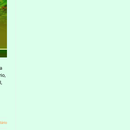
ma
io,
,
ário