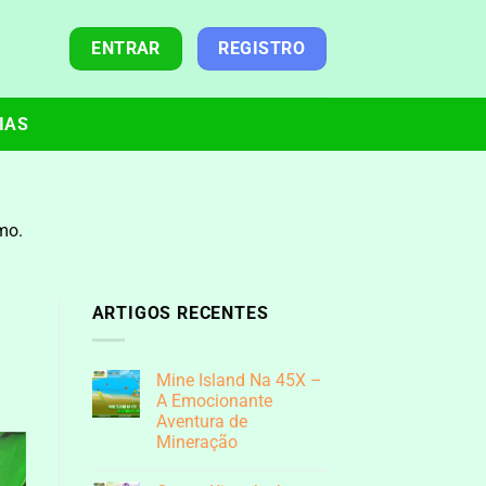
ENTRAR
REGISTRO
IAS
mo.
ARTIGOS RECENTES
Mine Island Na 45X –
A Emocionante
Aventura de
Mineração
Nenhum
comentário