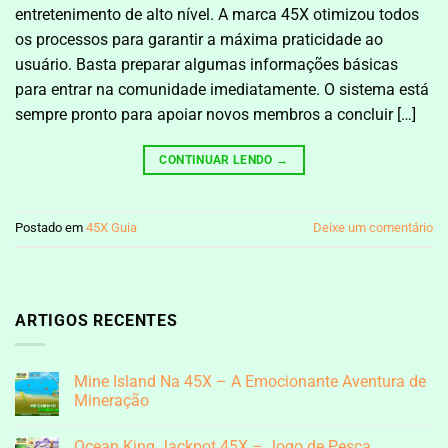
entretenimento de alto nível. A marca 45X otimizou todos
os processos para garantir a máxima praticidade ao
usuário. Basta preparar algumas informações básicas
para entrar na comunidade imediatamente. O sistema está
sempre pronto para apoiar novos membros a concluir […]
CONTINUAR LENDO
→
Postado em
45X Guia
Deixe um comentário
ARTIGOS RECENTES
Mine Island Na 45X – A Emocionante Aventura de
Mineração
Nenhum
comentário
Ocean King Jackpot 45X – Jogo de Pesca
em