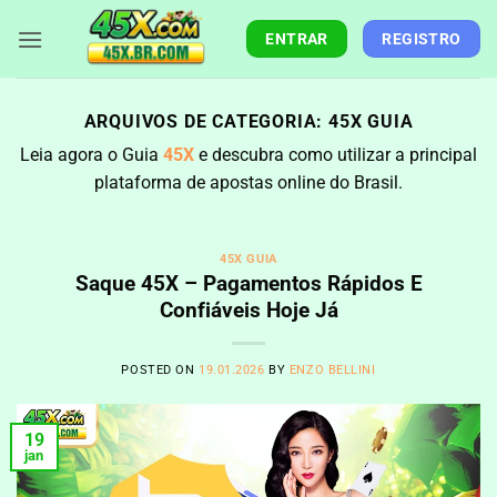
Skip
to
ENTRAR
REGISTRO
content
ARQUIVOS DE CATEGORIA:
45X GUIA
Leia agora o Guia
45X
e descubra como utilizar a principal
plataforma de apostas online do Brasil.
45X GUIA
Saque 45X – Pagamentos Rápidos E
Confiáveis Hoje Já
POSTED ON
19.01.2026
BY
ENZO BELLINI
19
jan