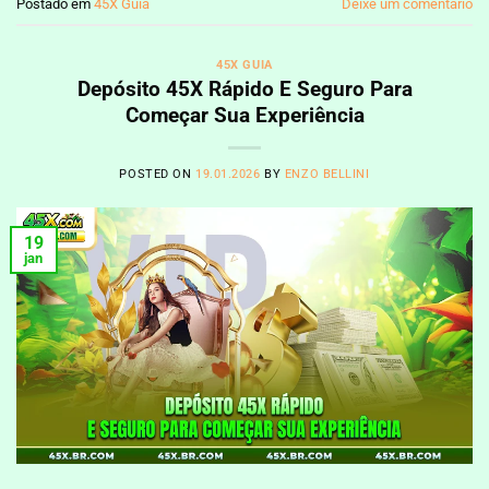
Postado em
45X Guia
Deixe um comentário
45X GUIA
Depósito 45X Rápido E Seguro Para
Começar Sua Experiência
POSTED ON
19.01.2026
BY
ENZO BELLINI
19
jan